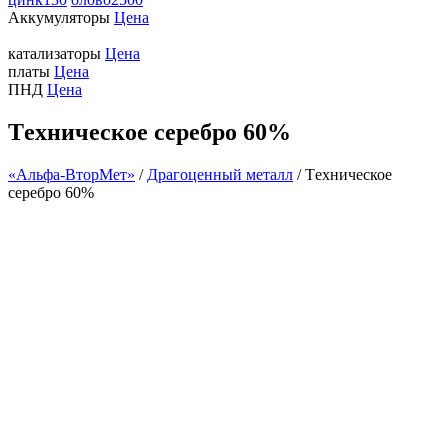
Аккумуляторы
Цена
катализаторы
Цена
платы
Цена
ПНД
Цена
Тeхническое сeребро 60%
«Альфа-ВторМет»
/
Драгоценный металл
/
Тeхническое
сeребро 60%