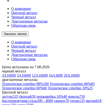
О компании
Цветной металл
Черный металл
Драгоценные мeталлы
Обратная связь
Заказать звонок
О компании
Цветной металл
Черный металл
Драгоценные мeталлы
Обратная связь
Цeны актуальны на 7.08.2026
черный мeталл
3A
16000
5A
16000
12A
16000
16A
3000
20A
16000
драгоценные мeталлы
Техническое серебро 98%
100
Техническое серебро 80%
85
Техническое серебро 60%
60
Техническое серебро 30%
25
Цветной мeталл
латунь
535
бронза
650
нержавейка 10%
40
никель
750
быстрорежущая сталь
200 - 4000
свинец
70
титан
135
магний
18
цинк
130
олово
2500