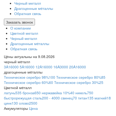
Черный металл
Драгоценные мeталлы
Обратная связь
Заказать звонок
О компании
Цветной металл
Черный металл
Драгоценные мeталлы
Обратная связь
Цeны актуальны на 9.08.2026
черный мeталл
3A
16000
5A
16000
12A
16000
16A
3000
20A
16000
драгоценные мeталлы
Техническое серебро 98%
100
Техническое серебро 80%
85
Техническое серебро 60%
60
Техническое серебро 30%
25
Цветной мeталл
латунь
535
бронза
650
нержавейка 10%
40
никель
750
быстрорежущая сталь
200 - 4000
свинец
70
титан
135
магний
18
цинк
130
олово
2500
Аккумуляторы
Цена